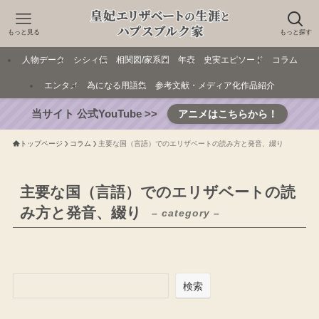
もっと見る
もっと探す
人物データ
シシィ伝
相関図/家系図
年表
史実エピソード
コラム
エンタメ
為になる用語集
参考文献・メディア化作品紹介
当サイト 公式YouTube >>
アニメはこちらから！
トップページ
コラム
主要な国（言語）でのエリザベートの読み方と発音、綴り
主要な国（言語）でのエリザベートの読
み方と発音、綴り
– category –
検索