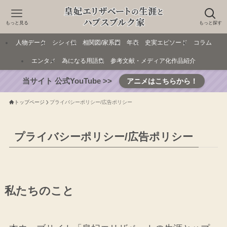
もっと見る
もっと探す
人物データ
シシィ伝
相関図/家系図
年表
史実エピソード
コラム
エンタメ
為になる用語集
参考文献・メディア化作品紹介
当サイト 公式YouTube >>
アニメはこちらから！
トップページ
プライバシーポリシー/広告ポリシー
プライバシーポリシー/広告ポリシー
私たちのこと