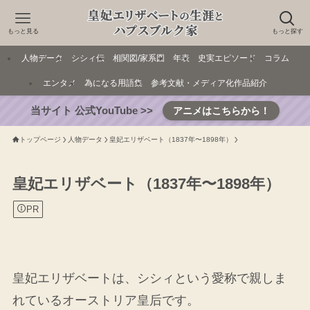
もっと見る
もっと探す
人物データ
シシィ伝
相関図/家系図
年表
史実エピソード
コラム
エンタメ
為になる用語集
参考文献・メディア化作品紹介
当サイト 公式YouTube >>
アニメはこちらから！
トップページ
人物データ
皇妃エリザベート（1837年〜1898年）
皇妃エリザベート（1837年〜1898年）
PR
皇妃エリザベートは、シシィという愛称で親しま
れているオーストリア皇后です。