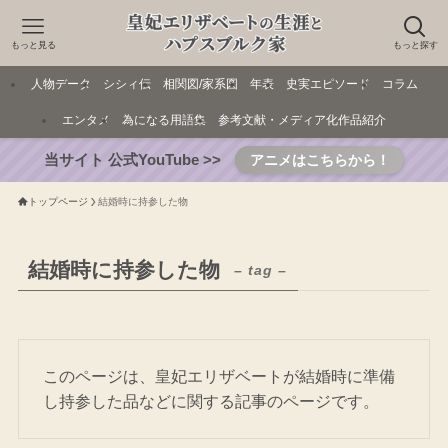
もっと見る
もっと探す
人物データ
シシィ伝
相関図/家系図
年表
史実エピソード
コラム
エンタメ
為になる用語集
参考文献・メディア化作品紹介
当サイト 公式YouTube >>
アニメはこちらから！
トップページ
結婚時に持参した物
結婚時に持参した物
– tag –
このページは、皇妃エリザベートが結婚時に準備
し持参した品などに関する記事のページです。