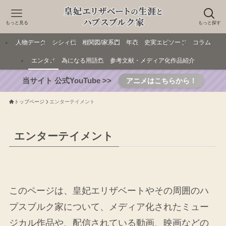
もっと見る
もっと探す
人物データ
シシィ伝
相関図/家系図
年表
史実エピソード
コラム
エンタメ
為になる用語集
参考文献・メディア化作品紹介
当サイト 公式YouTube >>
アニメはこちらから！
トップページ
エンターテイメント
エンターテイメント
このページは、皇妃エリザベートやその周囲のハ
プスブルク家について、メディア化されたミュー
ジカル作品や、配信されている動画、映画などの