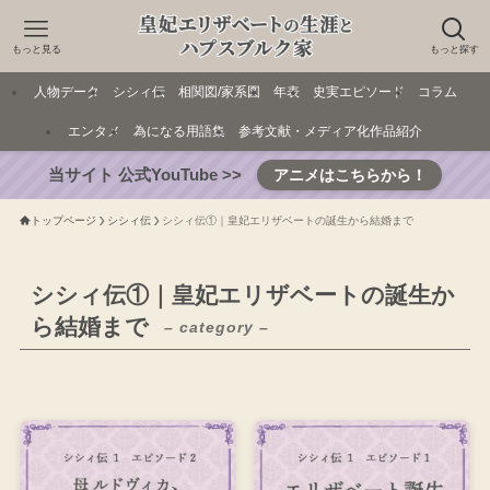
もっと見る
もっと探す
人物データ
シシィ伝
相関図/家系図
年表
史実エピソード
コラム
エンタメ
為になる用語集
参考文献・メディア化作品紹介
当サイト 公式YouTube >>
アニメはこちらから！
トップページ
シシィ伝
シシィ伝①｜皇妃エリザベートの誕生から結婚まで
シシィ伝①｜皇妃エリザベートの誕生か
ら結婚まで
– category –